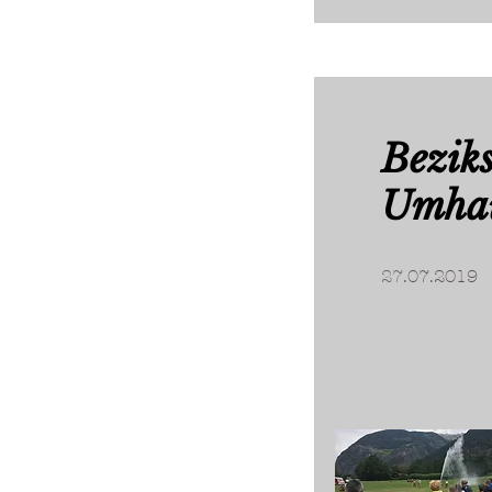
Bezik
Umha
27
.07.2019