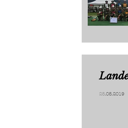
Lande
25
.05.2019