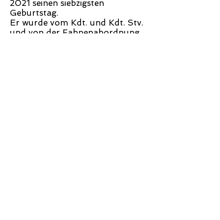
2021 seinen siebzigsten
Geburtstag.
Er wurde vom Kdt. und Kdt. Stv.
und von der Fahnenabordnung
besucht und auch ihm wurde ein
Geschenk überreicht.
Die Fahne der Feuerwehr
Oetzerau besteht seit 30 Jahren
und Rudolf ist seit Beginn an
Fähnrich der FF-Oetzerau!
Die gesamte Mannschaft der Feuerwehr
Oetzerau wünscht Alles Gute!!