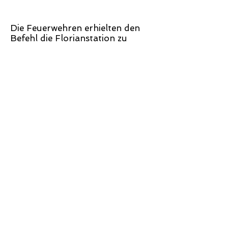
Die Feuerwehren erhielten den
Befehl die Florianstation zu
besetzen und auf Bereitschaft im
FF-Haus zu bleiben bzw.
anzufahren um weitere Befehle
abzuwarten.
Der Verletzte konnte mit dem
Hubschrauber (Martin 8)
geborgen werden und ins
Krankenhaus gebracht werden.
Die Feuerwehr Oetzerau war mit
6 Mann im Einsatz.